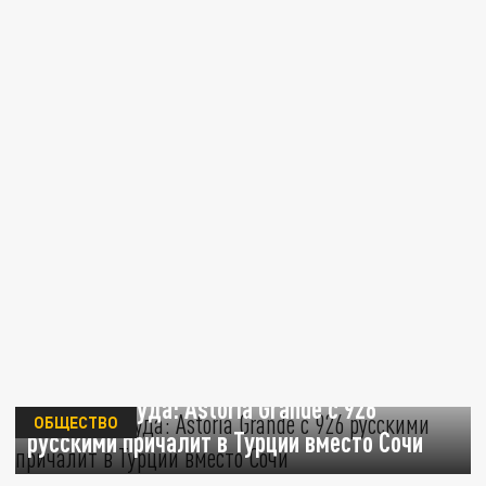
Круиз в никуда: Astoria Grande с 926
ОБЩЕСТВО
русскими причалит в Турции вместо Сочи