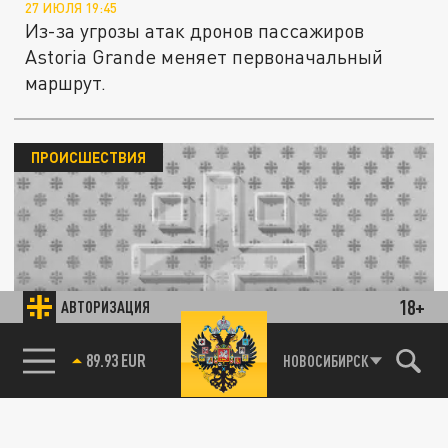
27 ИЮЛЯ 19:45
Из-за угрозы атак дронов пассажиров
Astoria Grande меняет первоначальный
маршрут.
ПРОИСШЕСТВИЯ
18+
АВТОРИЗАЦИЯ
В Турции функционера правящей партии
застрелили на кладбище
85.64 BRENT
НОВОСИБИРСК
27 ИЮЛЯ 00:10
Нападение на юго-востоке страны унесло
жизни троих членов одной семьи.