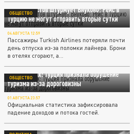
Сотня туристов штурмует Внуково: Рейс в
ОБЩЕСТВО
Турцию не могут отправить вторые сутки
04 АВГУСТА 12:59
Пассажиры Turkish Airlines потеряли почти
день отпуска из-за поломки лайнера. Брони
в отелях сгорают, а...
Полный крах: Турция признала обрушение
ОБЩЕСТВО
туризма из-за дороговизны
01 АВГУСТА 23:57
Официальная статистика зафиксировала
падение доходов и потока гостей.