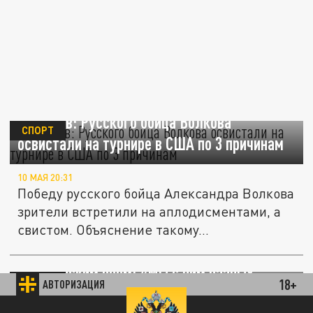
Тактаров: Русского бойца Волкова
СПОРТ
освистали на турнире в США по 3 причинам
10 МАЯ 20:31
Победу русского бойца Александра Волкова
зрители встретили на аплодисментами, а
свистом. Объяснение такому...
Стрикленд назвал Чимаева трусом перед
чемпионским боем: «Мы с ним разных
СПОРТ
18+
АВТОРИЗАЦИЯ
пород»
89.93 EUR