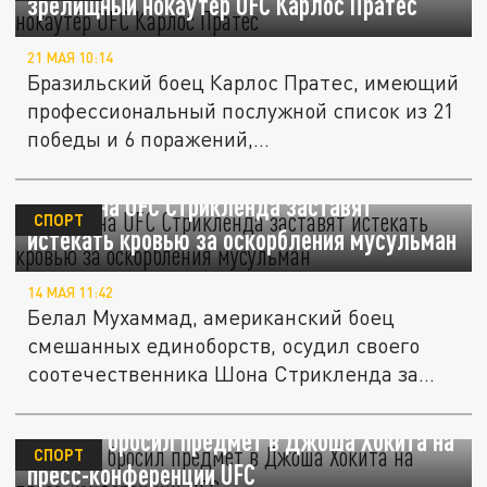
зрелищный нокаутёр UFC Карлос Пратес
21 МАЯ 10:14
Бразильский боец Карлос Пратес, имеющий
профессиональный послужной список из 21
победы и 6 поражений,...
Чемпиона UFC Стрикленда заставят
СПОРТ
истекать кровью за оскорбления мусульман
14 МАЯ 11:42
Белал Мухаммад, американский боец
смешанных единоборств, осудил своего
соотечественника Шона Стрикленда за
его...
Топурия бросил предмет в Джоша Хокита на
СПОРТ
пресс-конференции UFC