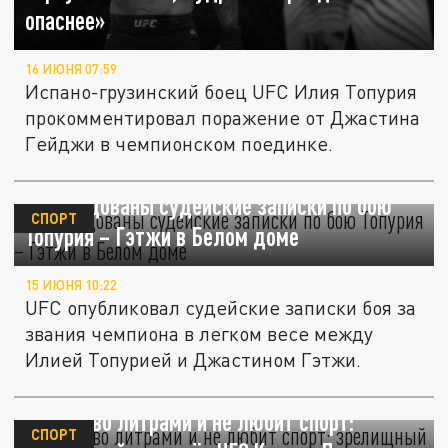
опаснее»
16 ИЮНЯ 07:59
Испано-грузинский боец UFC Илия Топурия
прокомментировал поражение от Джастина
Гейджи в чемпионском поединке.
Обнародованы судейские записки по бою
СПОРТ
Топурия – Гэтжи в Белом доме
15 ИЮНЯ 10:22
UFC опубликовал судейские записки боя за
звания чемпиона в легком весе между
Илией Топурией и Джастином Гэтжи.
Пьёт пиво литрами и не любит спорт:
СПОРТ