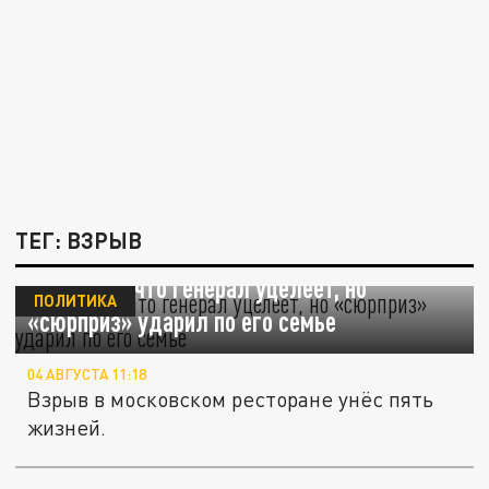
ТЕГ: ВЗРЫВ
Враг знал, что генерал уцелеет, но
ПОЛИТИКА
«сюрприз» ударил по его семье
04 АВГУСТА 11:18
Взрыв в московском ресторане унёс пять
жизней.