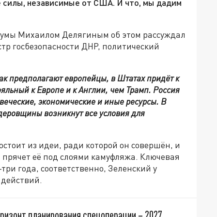
 силы, независимые от США. И что, мы дадим
сдумы Михаилом Делягиным об этом рассуждал
стр госбезопасности ДНР, политический
как предполагают европейцы, в Штатах придёт к
яльный к Европе и к Англии, чем Трамп. Россия
овеческие, экономические и иные ресурсы. В
ндеровщины возникнут все условия для
тоит из идеи, ради которой он совершён, и
 прячет её под слоями камуфляжа. Ключевая
-три года, соответственно, Зеленский у
 действий.
оризонт планирования спецоперации – 2027