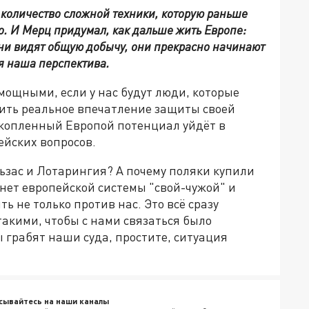
о количество сложной техники, которую раньше
о. И Мерц придумал, как дальше жить Европе:
 они видят общую добычу, они прекрасно начинают
ая наша перспектива.
мощными, если у нас будут люди, которые
дить реальное впечатление защиты своей
накопленный Европой потенциал уйдёт в
йских вопросов.
ьзас и Лотарингия? А почему поляки купили
нет европейской системы "свой-чужой" и
ь не только против нас. Это всё сразу
такими, чтобы с нами связаться было
ы грабят наши суда, простите, ситуация
сывайтесь на наши каналы