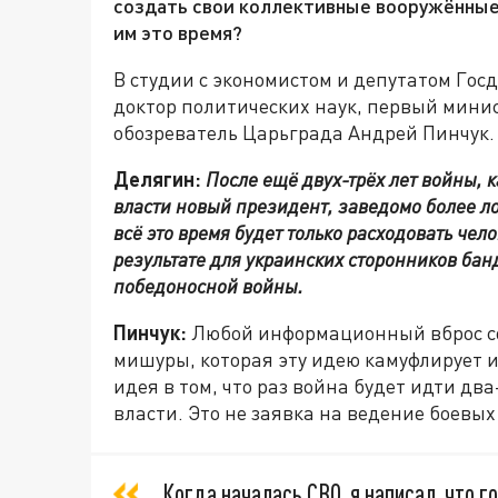
создать свои коллективные вооружённые
им это время?
В студии с экономистом и депутатом Го
доктор политических наук, первый мини
обозреватель Царьграда Андрей Пинчук.
Делягин:
После ещё двух-трёх лет войны, 
власти новый президент, заведомо более ло
всё это время будет только расходовать чел
результате для украинских сторонников ба
победоносной войны.
Пинчук:
Любой информационный вброс сос
мишуры, которая эту идею камуфлирует и
идея в том, что раз война будет идти два
власти. Это не заявка на ведение боевых
Когда началась СВО, я написал, что г