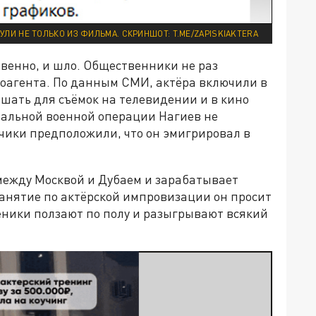
ЛИ НЕ ТОЛЬКО ИЗ ФИЛЬМА. СКРИНШОТ: T.ME/ZAPISKIAKTERA
ственно, и шло. Общественники не раз
ноагента. По данным СМИ, актёра включили в
шать для съёмок на телевидении и в кино
иальной военной операции Нагиев не
чики предположили, что он эмигрировал в
между Москвой и Дубаем и зарабатывает
занятие по актёрской импровизации он просит
ченики ползают по полу и разыгрывают всякий