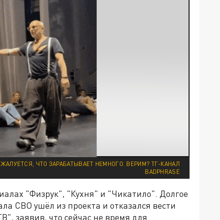
 ЖАЛУЕТСЯ, ЧТО ЗАРАБАТЫВАЕТ НЕМНОГО. ВЕРИМ? ТГ-КАНАЛ
BADPHRASE
иалах "Физрук", "Кухня" и "Чикатило". Долгое
ала СВО ушёл из проекта и отказался вести
, заявив, что сейчас не время для