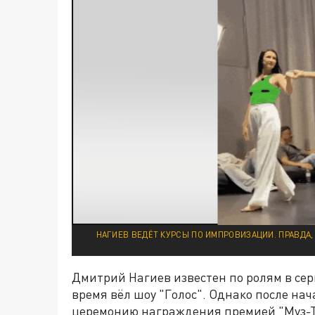
НАГИЕВ ВЕДЁТ КУРСЫ ПО ИМПРОВИЗАЦИИ. ПРАВДА,
Дмитрий Нагиев известен по ролям в сер
время вёл шоу "Голос". Однако после нач
церемонию награждения премией "Муз-ТВ"