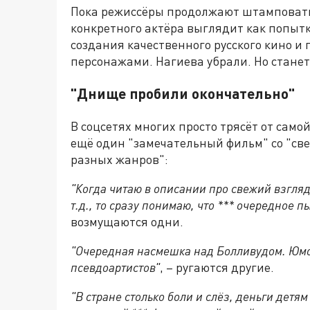
Пока режиссёры продолжают штамповать 
конкретного актёра выглядит как попыт
создания качественного русского кино и
персонажами. Нагиева убрали. Но станет
"Днище пробили окончательно"
В соцсетях многих просто трясёт от само
ещё один "замечательный фильм" со "с
разных жанров":
"Когда читаю в описании про свежий взгля
т.д., то сразу понимаю, что *** очередное 
возмущаются одни.
"Очередная насмешка над Болливудом. Юмор
псевдоартистов"
, – ругаются другие.
"В стране столько боли и слёз, деньги детя