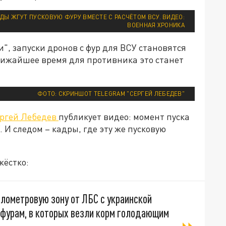
Ы ЖГУТ ПУСКОВУЮ ФУРУ ВМЕСТЕ С РАСЧЁТОМ ВСУ. ВИДЕО:
ВОЕННАЯ ХРОНИКА
, запуски дронов с фур для ВСУ становятся
лижайшее время для противника это станет
ФОТО: СКРИНШОТ TELEGRAM "СЕРГЕЙ ЛЕБЕДЕВ"
ргей Лебедев
публикует видео: момент пуска
 И следом – кадры, где эту же пусковую
жёстко:
лометровую зону от ЛБС с украинской
 фурам, в которых везли корм голодающим