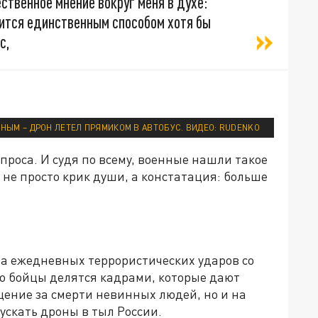
ственное мнение вокруг меня в духе:
дится единственным способом хотя бы
с,
ЙНЫМ – ДРОН ЛЕТЕЛ ПРЯМИКОМ В АВТОБУС. ВИДЕО: RUDENKO
роса. И судя по всему, военные нашли такое
о не просто крик души, а констатация: больше
ема ежедневных террористических ударов со
ко бойцы делятся кадрами, которые дают
щение за смерти невинных людей, но и на
ускать дроны в тыл России.