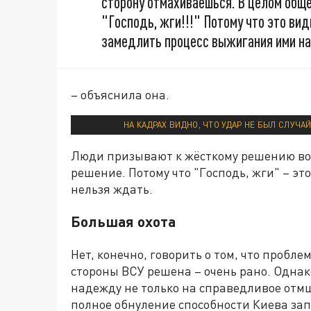
сторону отмахиваешься. В целом обще
"Господь, жги!!!" Потому что это ви
замедлить процесс выжигания ими на
– объяснила она.
НА КАДРАХ ВИДНО, ЧТО УДАР НЕ БЫЛ СЛУЧА
Люди призывают к жёсткому решению воп
решение. Потому что "Господь, жги" – эт
нельзя ждать.
Большая охота
Нет, конечно, говорить о том, что пробл
стороны ВСУ решена – очень рано. Одна
надежду не только на справедливое отм
полное обнуление способности Киева зап