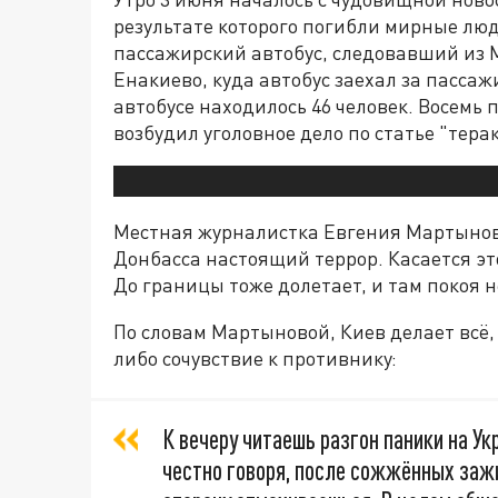
результате которого погибли мирные лю
пассажирский автобус, следовавший из 
Енакиево, куда автобус заехал за пасса
автобусе находилось 46 человек. Восемь
возбудил уголовное дело по статье "терак
Местная журналистка Евгения Мартынова
Донбасса настоящий террор. Касается эт
До границы тоже долетает, и там покоя н
По словам Мартыновой, Киев делает всё,
либо сочувствие к противнику:
К вечеру читаешь разгон паники на Укр
честно говоря, после сожжённых зажи