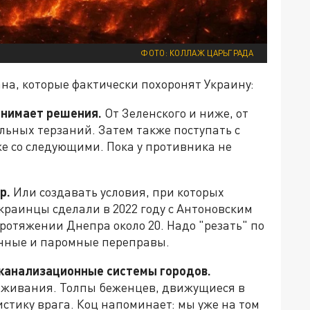
ФОТО: КОЛЛАЖ ЦАРЬГРАДА
на, которые фактически похоронят Украину:
ринимает решения.
От Зеленского и ниже, от
льных терзаний. Затем также поступать с
кже со следующими. Пока у противника не
р.
Или создавать условия, при которых
краинцы сделали в 2022 году с Антоновским
протяжении Днепра около 20. Надо "резать" по
онные и паромные переправы.
 канализационные системы городов.
оживания. Толпы беженцев, движущиеся в
стику врага. Коц напоминает: мы уже на том