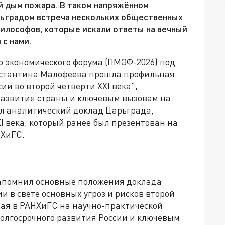
ый дым пожара. В таком напряжённом
рьградом встреча нескольких общественных
илософов, которые искали ответы на вечный
 с нами.
о экономического форума (ПМЭФ-2026) под
нстантина Малофеева прошла профильная
ии во второй четверти XXI века",
азвития страны и ключевым вызовам на
л аналитический доклад Царьграда,
 века, который ранее был презентован на
НХиГС.
напомнил основные положения доклада
и в свете основных угроз и рисков второй
 мая в РАНХиГС на научно-практической
олгосрочного развития России и ключевым