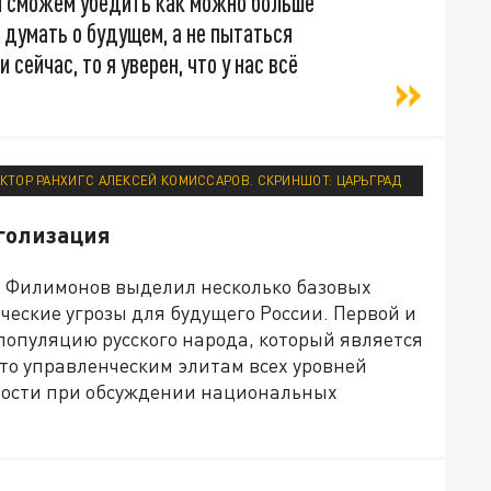
ы сможем убедить как можно больше
 думать о будущем, а не пытаться
 сейчас, то я уверен, что у нас всё
КТОР РАНХИГС АЛЕКСЕЙ КОМИССАРОВ. СКРИНШОТ: ЦАРЬГРАД
голизация
й Филимонов выделил несколько базовых
еские угрозы для будущего России. Первой и
популяцию русского народа, который является
то управленческим элитам всех уровней
ности при обсуждении национальных