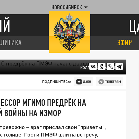
НОВОСИБИРСК
ИЙ
Ц
АЛИТИКА
ЭФИР
КОЛЛАЖ ЦАРЬГРАДА.
ПОДПИШИТЕСЬ:
ФЕССОР МГИМО ПРЕДРЁК НА
 ВОЙНЫ НА ИЗМОР
тревожно – враг прислал свои "приветы",
 столице. Гости ПМЭФ шли на встречу,