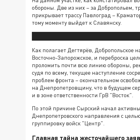
обороны. Две из них – за Добропольем, т
прикрывает трассу Павлоград – Краматор
тому моменту выйдет к Славянску.
Как полагает Дегтярёв, Добропольское н
Восточно-Запорожское, и переброска цел
проломить почти всю линию обороны, ре
судя по всему, текущее наступление сос
проблем фронта – окончательном освобож
на Днепропетровщину, что в будущем с
и в зоне ответственности ГрВ "Восток".
По этой причине Сырский начал активны
Днепропетровского направления с целью
группировку войск "Центр".
Главная тайна жесточайшего зая