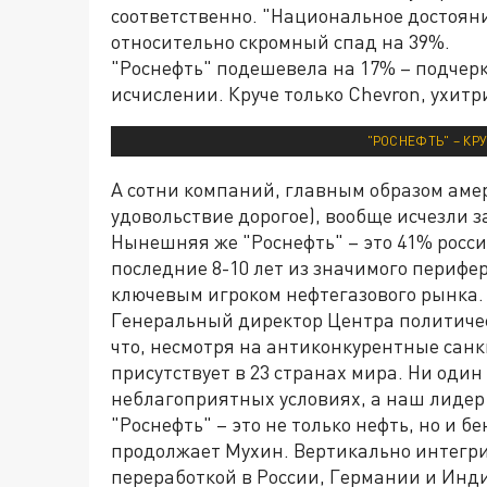
соответственно. "Национальное достоян
относительно скромный спад на 39%.
"Роснефть" подешевела на 17% – подчерк
исчислении. Круче только Chevron, ухит
"РОСНЕФТЬ" – КР
А сотни компаний, главным образом аме
удовольствие дорогое), вообще исчезли за
Нынешняя же "Роснефть" – это 41% росс
последние 8-10 лет из значимого периф
ключевым игроком нефтегазового рынка.
Генеральный директор Центра политич
что, несмотря на антиконкурентные сан
присутствует в 23 странах мира. Ни оди
неблагоприятных условиях, а наш лидер
"Роснефть" – это не только нефть, но и б
продолжает Мухин. Вертикально интегр
переработкой в России, Германии и Инд