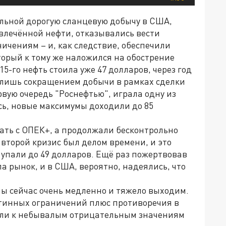
льной дорогую сланцевую добычу в США,
лечённой нефти, отказывались вести
ничениям – и, как следствие, обеспечили
торый к тому же наложился на обострение
5-го нефть стоила уже 47 долларов, через год
ь лишь сокращением добычи в рамках сделки
рвую очередь "Роснефтью", играла одну из
ь, новые максимумы доходили до 85
ать с ОПЕК+, а продолжали бесконтрольно
второй кризис был делом времени, и это
 упали до 49 долларов. Ещё раз пожертвовав
а рынок, и в США, вероятно, надеялись, что
 мы сейчас очень медленно и тяжело выходим.
тинных ограничений плюс противоречия в
ели к небывалым отрицательным значениям