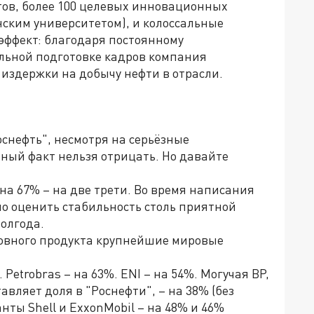
тов, более 100 целевых инновационных
нским университетом), и колоссальные
 эффект: благодаря постоянному
льной подготовке кадров компания
издержки на добычу нефти в отрасли.
оснефть", несмотря на серьёзные
тный факт нельзя отрицать. Но давайте
на 67% – на две трети. Во время написания
но оценить стабильность столь приятной
олгода.
новного продукта крупнейшие мировые
Petrobras – на 63%. ENI – на 54%. Могучая BP,
авляет доля в "Роснефти", – на 38% (без
нты Shell и ExxonMobil – на 48% и 46%