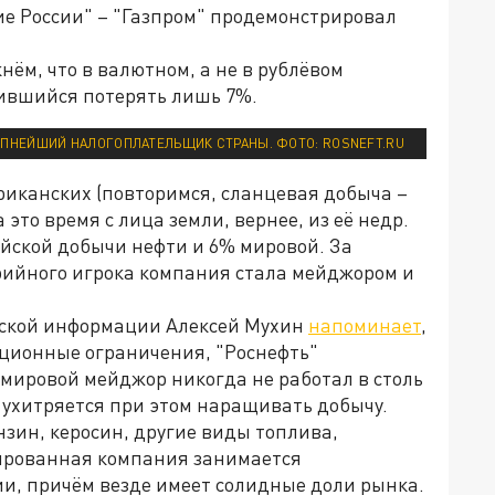
ие России" – "Газпром" продемонстрировал
нём, что в валютном, а не в рублёвом
рившийся потерять лишь 7%.
УПНЕЙШИЙ НАЛОГОПЛАТЕЛЬЩИК СТРАНЫ. ФОТО: ROSNEFT.RU
риканских (повторимся, сланцевая добыча –
 это время с лица земли, вернее, из её недр.
ийской добычи нефти и 6% мировой. За
ерийного игрока компания стала мейджором и
еской информации Алексей Мухин
напоминает
,
кционные ограничения, "Роснефть"
н мировой мейджор никогда не работал в столь
 ухитряется при этом наращивать добычу.
ензин, керосин, другие виды топлива,
ированная компания занимается
ии, причём везде имеет солидные доли рынка.