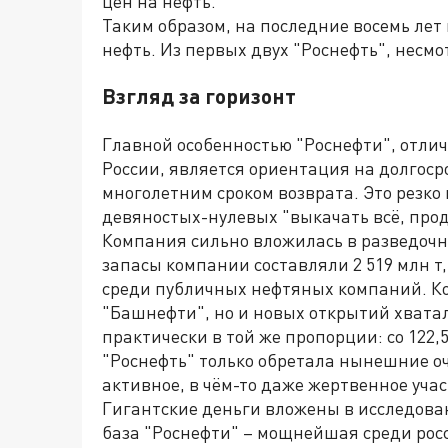
цен на нефть.
Таким образом, на последние восемь лет
нефть. Из первых двух "Роснефть", несм
Взгляд за горизонт
Главной особенностью "Роснефти", отли
России, является ориентация на долгоср
многолетним сроком возврата. Это резко
девяностых-нулевых "выкачать всё, прод
Компания сильно вложилась в разведочны
запасы компании составляли 2 519 млн т, 
среди публичных нефтяных компаний. Ко
"Башнефти", но и новых открытий хватал
практически в той же пропорции: со 122,5 
"Роснефть" только обретала нынешние оче
активное, в чём-то даже жертвенное учас
Гигантские деньги вложены в исследова
база "Роснефти" – мощнейшая среди росс