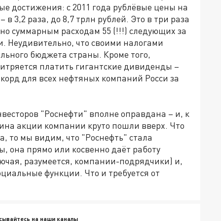
е достижения: с 2011 года рублёвые цены на
– в 3,2 раза, до 8,7 трлн рублей. Это в три раза
о суммарным расходам 55 (!!!) следующих за
и. Неудивительно, что своими налогами
льного бюджета страны. Кроме того,
хитряется платить гигантские дивиденды –
рекорд для всех нефтяных компаний Росси за
весторов "Роснефти" вполне оправдана – и, к
чина акции компании круто пошли вверх. Что
а, то мы видим, что "Роснефть" стала
 она прямо или косвенно даёт работу
ючая, разумеется, компании-подрядчики) и,
циальные функции. Что и требуется от
сывайтесь на наши каналы