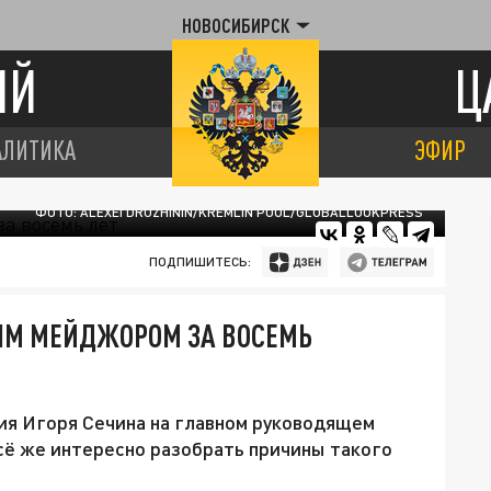
НОВОСИБИРСК
ИЙ
Ц
АЛИТИКА
ЭФИР
ФОТО: ALEXEI DRUZHININ/KREMLIN POOL/GLOBALLOOKPRESS
ПОДПИШИТЕСЬ:
ЫМ МЕЙДЖОРОМ ЗА ВОСЕМЬ
чия Игоря Сечина на главном руководящем
всё же интересно разобрать причины такого