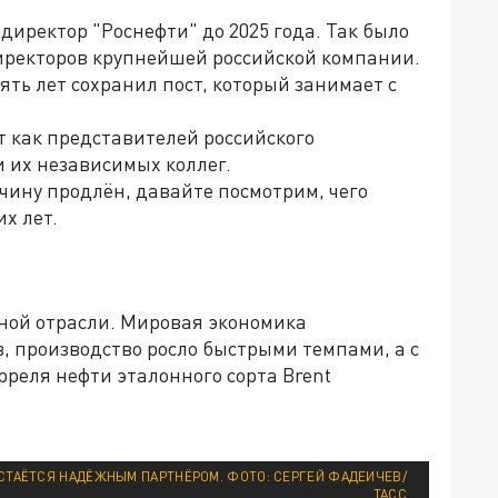
иректор "Роснефти" до 2025 года. Так было
иректоров крупнейшей российской компании.
ять лет сохранил пост, который занимает с
т как представителей российского
и их независимых коллег.
чину продлён, давайте посмотрим, чего
х лет.
яной отрасли. Мировая экономика
в, производство росло быстрыми темпами, а с
рреля нефти эталонного сорта Brent
СТАЁТСЯ НАДЁЖНЫМ ПАРТНЁРОМ. ФОТО: СЕРГЕЙ ФАДЕИЧЕВ/
ТАСС