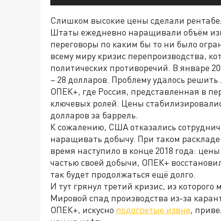
Слишком высокие цены сделали рентабе
Штаты ежедневно наращивали объём изв
переговоры по каким бы то ни было огра
всему миру кризис перепроизводства, ко
политических противоречий. В январе 201
– 28 долларов. Проблему удалось решит
ОПЕК+, где Россия, представленная в пе
ключевых ролей. Цены стабилизировалис
долларов за баррель.
К сожалению, США отказались сотруднич
наращивать добычу. При таком раскладе 
время наступило в конце 2018 года: цены
частью своей добычи, ОПЕК+ восстановил
так будет продолжаться ещё долго.
И тут грянул третий кризис, из которого
Мировой спад производства из-за каран
ОПЕК+, искусно
подогретые извне
, прив