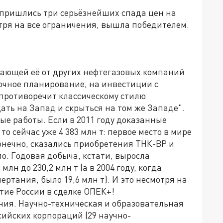
 пришлись три серьёзнейших спада цен на
отря на все ограничения, вышла победителем.
чающей её от других нефтегазовых компаний
очное планирование, на инвестиции с
 противоречит классическому стилю
ать на Запад и скрыться на том же Западе".
е работы. Если в 2011 году доказанные
то сейчас уже 4 383 млн т: первое место в мире
нечно, сказались приобретения ТНК-BP и
о. Годовая добыча, кстати, выросла
млн до 230,2 млн т (а в 2004 году, когда
ртания, было 19,6 млн т). И это несмотря на
тие России в сделке ОПЕК+!
ния. Научно-техническая и образовательная
ийских корпораций (29 научно-