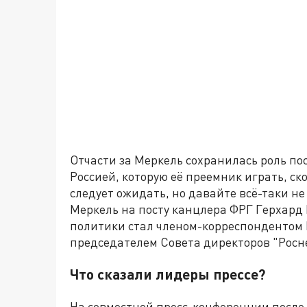
Отчасти за Меркель сохранилась роль п
Россией, которую её преемник играть, ско
следует ожидать, но давайте всё-таки н
Меркель на посту канцлера ФРГ Герхард 
политики стал членом-корреспондентом Р
председателем Совета директоров "Росн
Что сказали лидеры прессе?
На совместной пресс-конференции после