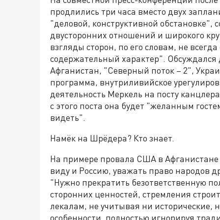
продлились три часа вместо двух заплан
"деловой, конструктивной обстановке", 
двусторонних отношений и широкого кру
взгляды сторон, по его словам, не всегд
содержательный характер". Обсуждался 
Афганистан, "Северный поток – 2", Укра
программа, внутриливийское урегулиров
деятельность Меркель на посту канцлера
с этого поста она будет "желанным гостем
видеть".
Намёк на Шрёдера? Кто знает.
На примере провала США в Афганистане 
виду и Россию, уважать право народов др
"Нужно прекратить безответственную по
сторонних ценностей, стремления строит
лекалам, не учитывая ни исторические,
особенности, полностью игнорируя трад