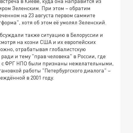
встреча в Киеве, куда она направится из
ром Зеленским. При этом – обратим
еченном на 23 августа первом саммите
орма", хотя об этом её умолял Зеленский.
обсуждали также ситуацию в Белоруссии и
есмотря на козни США и их европейских
зможно, отрабатывая глобалистскую
ради и тему "прав человека" в России, где
х с ФРГ НПО были признаны нежелательными,
тановкой работы "Петербургского диалога" –
еждённой в 2001 году.