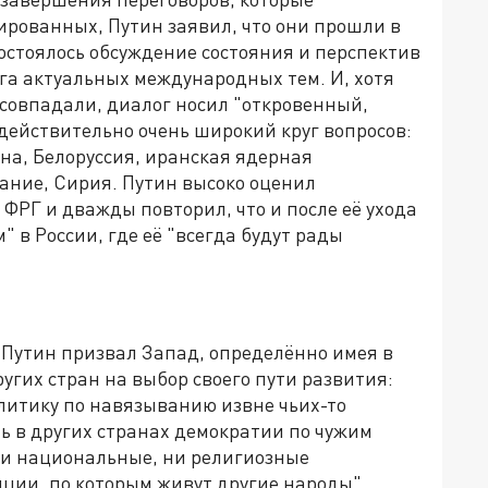
ированных, Путин заявил, что они прошли в
состоялось обсуждение состояния и перспектив
га актуальных международных тем. И, хотя
а совпадали, диалог носил "откровенный,
действительно очень широкий круг вопросов:
ина, Белоруссия, иранская ядерная
ание, Сирия. Путин высоко оценил
 ФРГ и дважды повторил, что и после её ухода
" в России, где её "всегда будут рады
Путин призвал Запад, определённо имея в
угих стран на выбор своего пути развития:
литику по навязыванию извне чьих-то
ь в других странах демократии по чужим
 ни национальные, ни религиозные
иции, по которым живут другие народы".