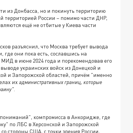
йти из Донбасса, но и покинуть территорию
й территорией России – помимо части ДНР,
являются ещё не отбитые у Киева части
сков разъяснил, что Москва требует вывода
, где они пока есть, сославшись на
 МИД в июне 2024 года и порекомендовав его
м выводе украинских войск из Донецкой и
кой и Запорожской областей, причём "именно
делах их
административных границ, которые
раину"
.
и "пониманий", компромисса в Анкоридже, где
зку" по ЛБС в Херсонской и Запорожской
 со стороны США, с точки зрения России,