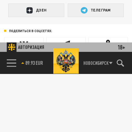
ДЗЕН
ТЕЛЕГРАМ
ПОДЕЛИТЬСЯ В СОЦСЕТЯХ:
18+
АВТОРИЗАЦИЯ
89.93 EUR
НОВОСИБИРСК
85.64 BRENT
Новости smi2.ru