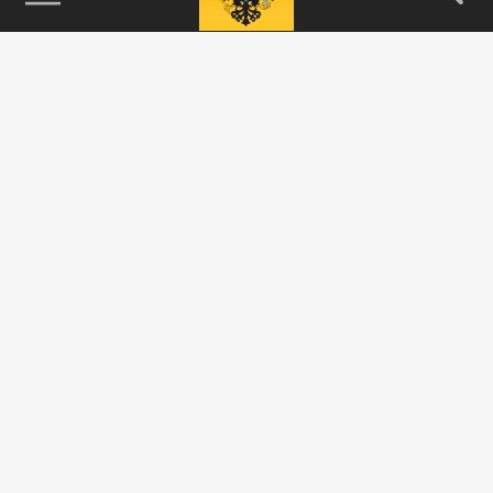
115093, г. Москва, переулок Партийный,
д.1, к.57, стр.3, эт.1, пом.I, ком.45