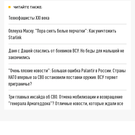
ЧИТАЙТЕ ТАКЖЕ:
Технофашисты XXI века
Оплеуха Маску. "Пора снять белые перчатки": Как уничтожить
Starlink
Даня с Дашей спаслись от боевиков ВСУ. Но беды для малышей не
закончились
"Очень плохие новости": Большая ошибка Palantir в России. Страны
НАТО впервые за СВО остановили поставки оружия. ВСУ теряют
приграничье?
Три главных инсайда об СВО. Отмена мобилизации и возвращение
"генерала Армагеддона"? Отличные новости, которые ждали все