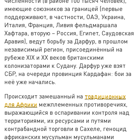
численности (в районе 100 тысяч человек),
имеющие союзников за границей (первые
поддерживают, в частности, ОАЭ, Украина,
Италия, Франция, Ливия фельдмаршала
Хафтара, вторую – Россия, Египет, Саудовская
Аравия), ведут борьбу за Дарфур, в прошлом
независимый регион, присоединённый на
рубеже XIX и XX веков британскими
колонизаторами к Судану. Дарфур уже взят
СБР, на очереди провинция Кардафан: бои за
неё уже начались.
Происходит замешанный на
традиционных
для Африки
межплеменных противоречиях,
выражающийся в оспаривании контроля над
территориями, их ресурсами и путями
контрабандной торговли в Сахеле, геноцид
африканских мусульман мусульманами