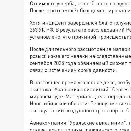
Стоимость ущерба, нанесённого воздушно
После этого самолёт был демонтирован 
Хотя инцидент завершился благополучно,
263 УК РФ. В результате расследований 
установлено, что причиной происшестви
После длительного рассмотрения матери
розыск из-за его неявки на следственные
сентября 2025 года обвиняемый сможет 
связи с истечением срока давности.
В настоящее время уголовное дело, воз
экипажа "Уральских авиалиний" Сергея 
мировом суде. Материалы дела переданы
Новосибирской области. Белову вменяет
эксплуатации воздушного транспорта. Са
Авиакомпания "Уральские авиалинии", 
отказалась от подачи гражданского иска