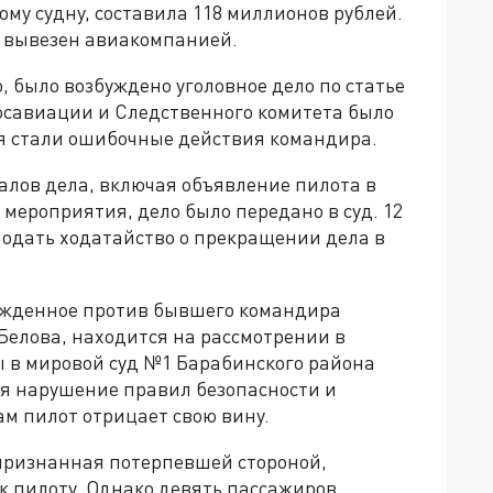
му судну, составила 118 миллионов рублей.
и вывезен авиакомпанией.
 было возбуждено уголовное дело по статье
Росавиации и Следственного комитета было
я стали ошибочные действия командира.
алов дела, включая объявление пилота в
 мероприятия, дело было передано в суд. 12
подать ходатайство о прекращении дела в
бужденное против бывшего командира
Белова, находится на рассмотрении в
 в мировой суд №1 Барабинского района
ся нарушение правил безопасности и
м пилот отрицает свою вину.
признанная потерпевшей стороной,
 к пилоту. Однако девять пассажиров,