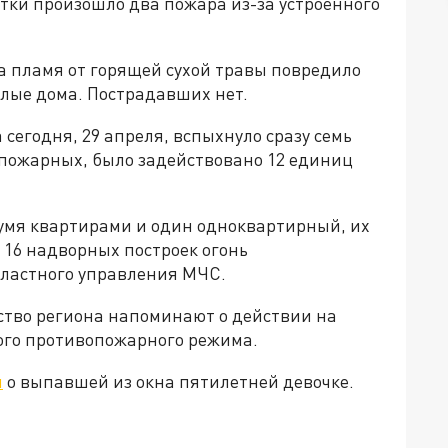
тки произошло два пожара из-за устроенного
на пламя от горящей сухой травы повредило
илые дома. Пострадавших нет.
сегодня, 29 апреля, вспыхнуло сразу семь
пожарных, было задействовано 12 единиц
вумя квартирами и один одноквартирный, их
 16 надворных построек огонь
бластного управления МЧС.
ство региона напоминают о действии на
ого противопожарного режима.
л
о выпавшей из окна пятилетней девочке.