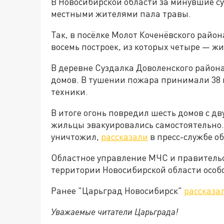
В Новосибирской области за минувшие су
местными жителями пала травы.
Так, в посёлке Молот Коченёвского райо
восемь построек, из которых четыре — ж
В деревне Суздалка Доволенского района 
домов. В тушении пожара принимали 38 
техники.
В итоге огонь повредил шесть домов с д
жильцы эвакуировались самостоятельно.
уничтожил,
рассказали
в пресс-службе о
Областное управление МЧС и правитель
территории Новосибирской области особ
Ранее "Царьград Новосибирск"
рассказа
Уважаемые читатели Царьграда!