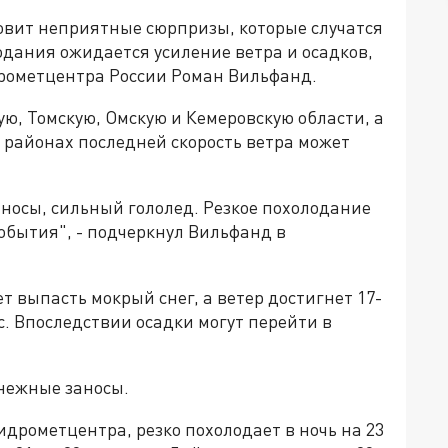
овит неприятные сюрпризы, которые случатся
одания ожидается усиление ветра и осадков,
рометцентра России Роман Вильфанд.
ую, Томскую, Омскую и Кемеровскую области, а
 районах последней скорость ветра может
аносы, сильный гололед. Резкое похолодание
обытия", - подчеркнул Вильфанд в
т выпасть мокрый снег, а ветер достигнет 17-
/с. Впоследствии осадки могут перейти в
снежные заносы.
дрометцентра, резко похолодает в ночь на 23