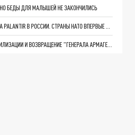
. НО БЕДЫ ДЛЯ МАЛЫШЕЙ НЕ ЗАКОНЧИЛИСЬ
"ОЧЕНЬ ПЛОХИЕ НОВОСТИ": БОЛЬШАЯ ОШИБКА PALANTIR В РОССИИ. СТРАНЫ НАТО ВПЕРВЫЕ ЗА СВО ОСТАНОВИЛИ ПОСТАВКИ ОРУЖИЯ. ВСУ ТЕРЯЮТ ПРИГРАНИЧЬЕ?
ТРИ ГЛАВНЫХ ИНСАЙДА ОБ СВО. ОТМЕНА МОБИЛИЗАЦИИ И ВОЗВРАЩЕНИЕ "ГЕНЕРАЛА АРМАГЕДДОНА"? ОТЛИЧНЫЕ НОВОСТИ, КОТОРЫЕ ЖДАЛИ ВСЕ