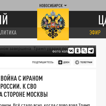
НОВОСИБИРСК
ИЙ
Ц
АЛИТИКА
ЭФИР
ФОТО: КОЛЛАЖ ЦАРЬГРАДА
ПОДПИШИТЕСЬ:
"ВОЙНА С ИРАНОМ
РОССИИ. К СВО
А СТОРОНЕ МОСКВЫ
аном. Всё стало ясно, когда слово взял Трамп.