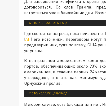
Для завершения конфликта стороны д
договориться. Со слов Трампа, пре
встретиться уже в ближайшие дни. Возмо
ФОТО: КОЛЛАЖ ЦАРЬГРАДА
Где состоится встреча, пока неизвестно. 
(
AP
) его источники, переговоры могут
преддверии них, судя по всему, США реш
уступкам.
В центральном американском командо
портов, обеспечивающих около 90% эко
американцев, в течение первых 24 часов
утверждают, что это как минимум уд
Ормузский пролив.
ФОТО: КОЛЛАЖ ЦАРЬГРАДА
В любом случае, есть блокада или нет, И