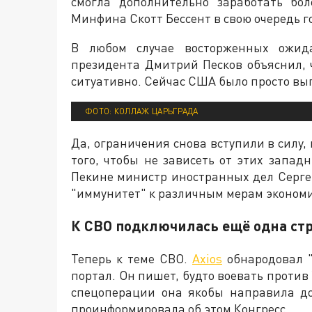
смогла дополнительно заработать бо
Минфина Скотт Бессент в свою очередь г
В любом случае восторженных ожида
президента Дмитрий Песков объяснил,
ситуативно. Сейчас США было просто вы
ФОТО: КОЛЛАЖ ЦАРЬГРАДА
Да, ограничения снова вступили в силу, 
того, чтобы не зависеть от этих запад
Пекине министр иностранных дел Серге
"иммунитет" к различным мерам экономи
К СВО подключилась ещё одна стр
Теперь к теме СВО.
Axios
обнародовал "
портал. Он пишет, будто воевать против
спецоперации она якобы направила д
проинформировала об этом Конгресс.