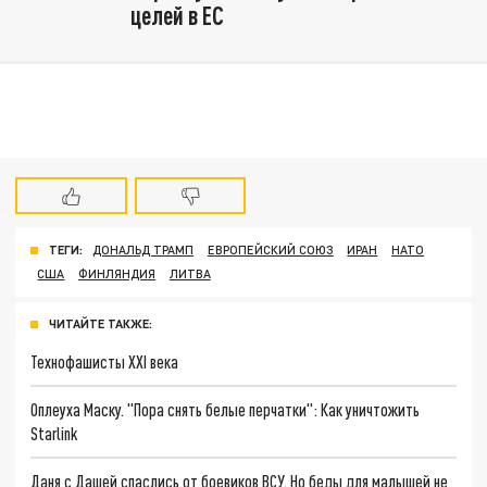
целей в ЕС
ТЕГИ:
ДОНАЛЬД ТРАМП
ЕВРОПЕЙСКИЙ СОЮЗ
ИРАН
НАТО
США
ФИНЛЯНДИЯ
ЛИТВА
ЧИТАЙТЕ ТАКЖЕ:
Технофашисты XXI века
Оплеуха Маску. "Пора снять белые перчатки": Как уничтожить
Starlink
Даня с Дашей спаслись от боевиков ВСУ. Но беды для малышей не