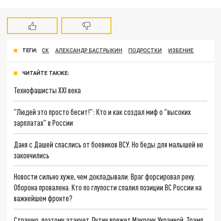
ТЕГИ:
СК
АЛЕКСАНДР БАСТРЫКИН
ПОДРОСТКИ
ИЗБЕНИЕ
ЧИТАЙТЕ ТАКЖЕ:
Технофашисты XXI века
"Людей это просто бесит!": Кто и как создал миф о "высоких
зарплатах" в России
Даня с Дашей спаслись от боевиков ВСУ. Но беды для малышей не
закончились
Новости сильно хуже, чем докладывали. Враг форсировал реку.
Оборона провалена. Кто по глупости спалил позиции ВС России на
важнейшем фронте?
Страшно, поэтому атакует. Путин врежет Макрону Украиной. Трамп