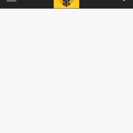
115093, г. Москва, переулок Партийный,
д.1, к.57, стр.3, эт.1, пом.I, ком.45