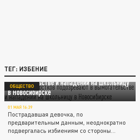
ТЕГ: ИЗБЕНИЕ
Группу подростков подозревают в
вымогательстве и нападении на школьницу
ОБЩЕСТВО
в Новосибирске
01 МАЯ 16:39
Пострадавшая девочка, по
предварительным данным, неоднократно
подвергалась избиениям со стороны
сверстников.