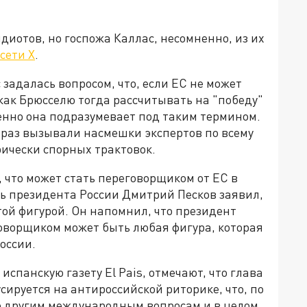
идиотов, но госпожа Каллас, несомненно, из их
сети X
.
задалась вопросом, что, если ЕС не может
как Брюсселю тогда рассчитывать на "победу"
менно она подразумевает под таким термином.
 раз вызывали насмешки экспертов по всему
рически спорных трактовок.
 что может стать переговорщиком от ЕС в
арь президента России Дмитрий Песков заявил,
этой фигурой. Он напомнил, что президент
оворщиком может быть любая фигура, которая
России.
спанскую газету El Pais, отмечают, что глава
ируется на антироссийской риторике, что, по
по другим международным вопросам и в целом