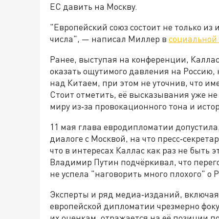
ЕС давить на Москву.
"Европейский союз состоит не только из 
числа", — написал Миллер в
социальной 
Ранее, выступая на конференции, Каллас 
оказать ощутимого давления на Россию, 
над Китаем, при этом не уточнив, что и
Стоит отметить, её высказывания уже не
миру из‑за провокационного тона и исто
11 мая глава евродипломатии допустила,
диалоге с Москвой, на что пресс‑секрет
что в интересах Каллас как раз не быть 
Владимир Путин подчёркивал, что перег
не успела "наговорить много плохого" о 
Эксперты и ряд медиа‑изданий, включая и
европейской дипломатии чрезмерно фокус
их оценкам, отражается на её позиции 