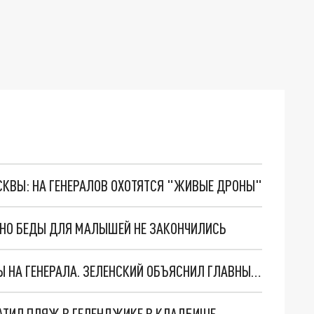
ОСКВЫ: НА ГЕНЕРАЛОВ ОХОТЯТСЯ "ЖИВЫЕ ДРОНЫ"
. НО БЕДЫ ДЛЯ МАЛЫШЕЙ НЕ ЗАКОНЧИЛИСЬ
"МЫ ВАС ЗАСТАВИМ": ЖУТКИЕ ДЕТАЛИ ОХОТЫ НА ГЕНЕРАЛА. ЗЕЛЕНСКИЙ ОБЪЯСНИЛ ГЛАВНЫЙ СМЫСЛ ТЕРАКТА В ЦЕНТРЕ МОСКВЫ
АТИЛ ПЛЯЖ В ГЕЛЕНДЖИКЕ В КЛАДБИЩЕ