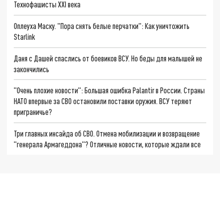
Технофашисты XXI века
Оплеуха Маску. "Пора снять белые перчатки": Как уничтожить
Starlink
Даня с Дашей спаслись от боевиков ВСУ. Но беды для малышей не
закончились
"Очень плохие новости": Большая ошибка Palantir в России. Страны
НАТО впервые за СВО остановили поставки оружия. ВСУ теряют
приграничье?
Три главных инсайда об СВО. Отмена мобилизации и возвращение
"генерала Армагеддона"? Отличные новости, которые ждали все