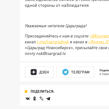
одной стороны от наблюдателя.
Уважаемые читатели Царьграда!
Присоединяйтесь к нам в соцсети
«ВКонтак
канал
t.me/tsargradnsk
и канал в
«Яндекс.Д
«Царьград Новосибирск», присылайте свои 
почту
nsk@tsargrad.tv
Подпи
ДЗЕН
ТЕЛЕГРАМ
и перв
ПОДЕЛИТЬСЯ: