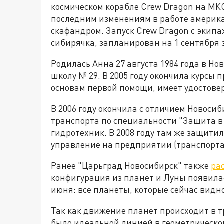
космическом корабле Crew Dragon на МК
последним изменениям в работе американ
скафандром. Запуск Crew Dragon с экипаж
сибирячка, запланирован на 1 сентября 
Родилась Анна 27 августа 1984 года в Н
школу № 29. В 2005 году окончила курсы
основам первой помощи, имеет удостове
В 2006 году окончила с отличием Новоси
транспорта по специальности "Защита в
гидротехник. В 2008 году там же защити
управление на предприятии (транспорта
Ранее "Царьград Новосибирск" также
ра
конфигурация из планет и Луны появилас
июня: все планеты, которые сейчас видн
Так как движение планет происходит в т
было идеальной линией в геометрическом