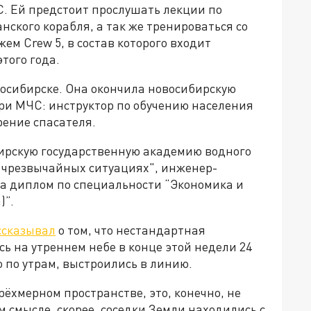
С. Ей предстоит прослушать лекции по
ского корабля, а так же тренироваться со
ем Crew 5, в состав которого входит
этого года.
овосибирске. Она окончила новосибирскую
 при МЧС: инструктор по обучению населения
рение спасателя.
бирскую государственную академию водного
 чрезвычайных ситуациях", инженер-
ла диплом по специальности “Экономика и
)”.
ссказывал
о том, что нестандартная
ь на утреннем небе в конце этой недели 24
о по утрам, выстроились в линию.
рёхмерном пространстве, это, конечно, не
 смысле, скорее, соседки Земли находились с