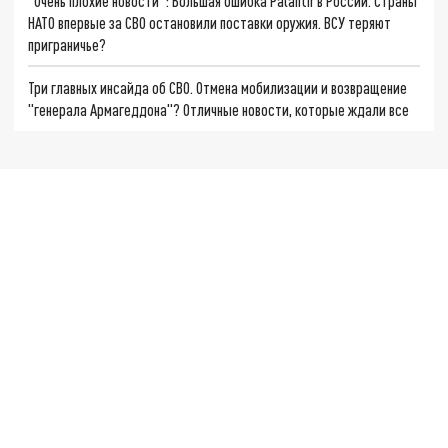
"Очень плохие новости": Большая ошибка Palantir в России. Страны
НАТО впервые за СВО остановили поставки оружия. ВСУ теряют
приграничье?
Три главных инсайда об СВО. Отмена мобилизации и возвращение
"генерала Армагеддона"? Отличные новости, которые ждали все