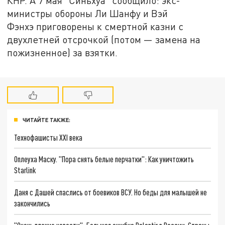
КНР. А 7 мая "Синьхуа" сообщило: экс-
министры обороны Ли Шанфу и Вэй
Фэнхэ приговорены к смертной казни с
двухлетней отсрочкой (потом — замена на
пожизненное) за взятки.
ЧИТАЙТЕ ТАКЖЕ:
Технофашисты XXI века
Оплеуха Маску. "Пора снять белые перчатки": Как уничтожить
Starlink
Даня с Дашей спаслись от боевиков ВСУ. Но беды для малышей не
закончились