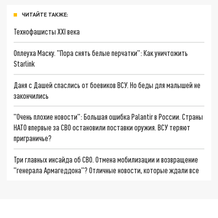
ЧИТАЙТЕ ТАКЖЕ:
Технофашисты XXI века
Оплеуха Маску. "Пора снять белые перчатки": Как уничтожить
Starlink
Даня с Дашей спаслись от боевиков ВСУ. Но беды для малышей не
закончились
"Очень плохие новости": Большая ошибка Palantir в России. Страны
НАТО впервые за СВО остановили поставки оружия. ВСУ теряют
приграничье?
Три главных инсайда об СВО. Отмена мобилизации и возвращение
"генерала Армагеддона"? Отличные новости, которые ждали все