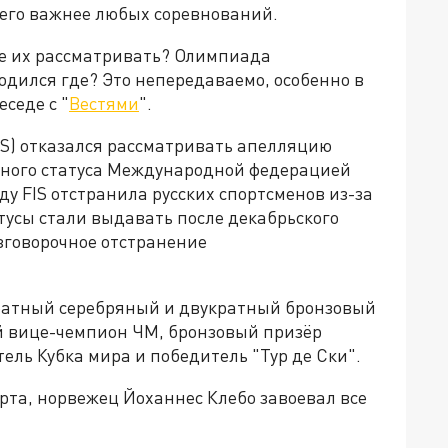
него важнее любых соревнований.
е их рассматривать? Олимпиада
одился где? Это непередаваемо, особенно в
седе с "
Вестями
".
S) отказался рассматривать апелляцию
ного статуса Международной федерацией
оду FIS отстранила русских спортсменов из-за
тусы стали выдавать после декабрьского
зговорочное отстранение
ратный серебряный и двукратный бронзовый
й вице-чемпион ЧМ, бронзовый призёр
ль Кубка мира и победитель "Тур де Ски".
рта, норвежец Йоханнес Клебо завоевал все