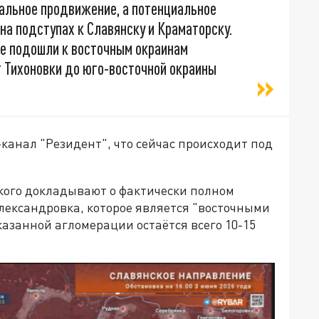
кальное продвижение, а потенциальное
на подступах к Славянску и Краматорску.
же подошли к восточным окраинам
от Тихоновки до юго-восточной окраины
-канал "Резидент", что сейчас происходит под
ского докладывают о фактически полном
лександровка, которое является "восточными
казанной агломерации остаётся всего 10-15