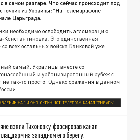
с в самом разгаре. Что сейчас происходит под
источник из Украины: "На телемарафоне
иале Царьграда.
лики необходимо освободить агломерацию
а-Константиновка. Это единственная
 со всех остальных войска Банковой уже
удный самый. Украинцы вместе со
тонаселённый и урбанизированный рубеж с
ет не так-то просто. Однако сражения в данном
России.
ВЛЕНИИ НА 1 ИЮНЯ. СКРИНШОТ: ТЕЛЕГРАМ-КАНАЛ "РЫБАРЬ"
яне взяли Тихоновку, форсировав канал
плацдарм на западном его берегу.