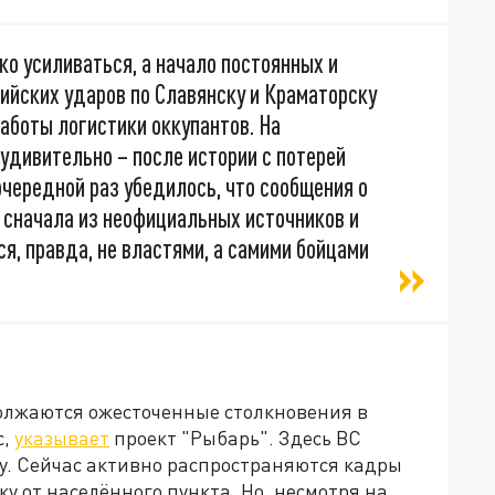
о усиливаться, а начало постоянных и
ийских ударов по Славянску и Краматорску
работы логистики оккупантов. На
еудивительно – после истории с потерей
чередной раз убедилось, что сообщения о
 сначала из неофициальных источников и
, правда, не властями, а самими бойцами
олжаются ожесточенные столкновения в
с,
указывает
проект "Рыбарь". Здесь ВС
у. Сейчас активно распространяются кадры
ку от населённого пункта. Но, несмотря на