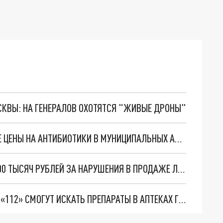
ОСКВЫ: НА ГЕНЕРАЛОВ ОХОТЯТСЯ "ЖИВЫЕ ДРОНЫ"
МЭРИЯ НОВОСИБИРСКА ОБЪЯСНИЛА ВЫСОКИЕ ЦЕНЫ НА АНТИБИОТИКИ В МУНИЦИПАЛЬНЫХ АПТЕКАХ
АПТЕКИ НОВОСИБИРСКА ОШТРАФОВАЛИ НА 600 ТЫСЯЧ РУБЛЕЙ ЗА НАРУШЕНИЯ В ПРОДАЖЕ ЛЕКАРСТВ
НОВОСИБИРЦЫ ПРИ ПОМОЩИ ГОРЯЧЕЙ ЛИНИИ «112» СМОГУТ ИСКАТЬ ПРЕПАРАТЫ В АПТЕКАХ ГОРОДА