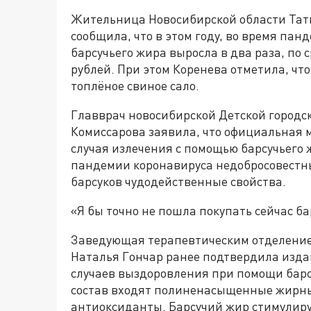
Жительница Новосибирской области Татья
сообщила, что в этом году, во время пан
барсучьего жира выросла в два раза, по 
рублей. При этом Коренева отметила, чт
топлёное свиное сало.
Главврач новосибирской Детской городс
Комиссарова заявила, что официальная 
случая излечения с помощью барсучьего 
пандемии коронавируса недобросовестн
барсуков чудодейственные свойства.
«Я бы точно не пошла покупать сейчас б
Заведующая терапевтическим отделени
Наталья Гончар ранее подтвердила изд
случаев выздоровления при помощи барсу
состав входят полиненасыщенные жирные
антиоксиданты. Барсучий жир стимулиру