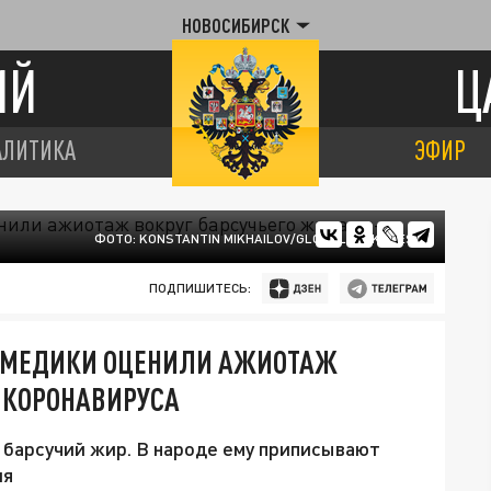
НОВОСИБИРСК
ИЙ
Ц
АЛИТИКА
ЭФИР
ФОТО: KONSTANTIN MIKHAILOV/GLOBALLOOKPRESS
ПОДПИШИТЕСЬ:
Ь: МЕДИКИ ОЦЕНИЛИ АЖИОТАЖ
А КОРОНАВИРУСА
 барсучий жир. В народе ему приписывают
ия