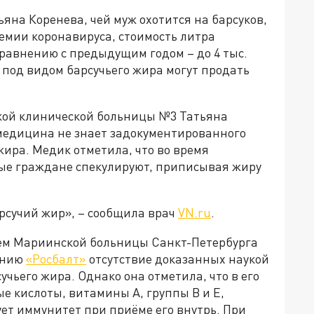
на Коренева, чей муж охотится на барсуков,
демии коронавируса, стоимость литра
сравнению с предыдущим годом – до 4 тыс.
о под видом барсучьего жира могут продать
кой клинической больницы №3 Татьяна
медицина не знает задокументированного
жира. Медик отметила, что во время
ые граждане спекулируют, приписывая жиру
арсучий жир», – сообщила врач
VN.ru
.
ем Мариинской больницы Санкт-Петербурга
анию
«Росбалт»
отсутствие доказанных наукой
чьего жира. Однако она отметила, что в его
 кислоты, витамины А, группы В и Е,
ет иммунитет при приёме его внутрь. При