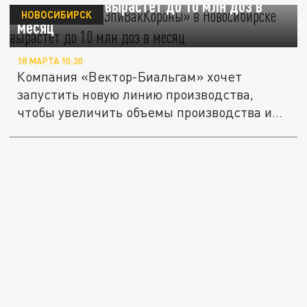
Новосибирске вырастет до 10 млн доз в
НОВОСИБИРСК
месяц
18 МАРТА 10:30
Компания «Вектор-Биальгам» хочет
запустить новую линию производства,
чтобы увеличить объемы производства и...