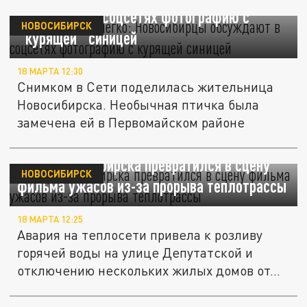
обсуждают в соцсетях фотографию с
НОВОСИБИРСК
"курящей" синицей
18 МАРТА 12:30
Снимком в Сети поделилась жительница
Новосибирска. Необычная птичка была
замечена ей в Первомайском районе
Центр Новосибирска превратился в сцену
НОВОСИБИРСК
фильма ужасов из-за прорыва теплотрассы
18 МАРТА 12:25
Авария на теплосети привела к розливу
горячей воды на улице Депутатской и
отключению нескольких жилых домов от...
Производство «ЭпиВакКороны» в