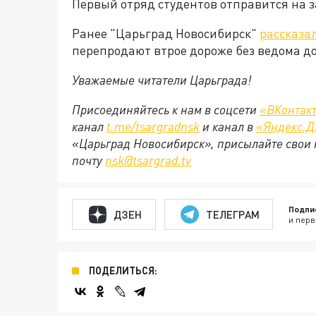
Первый отряд студентов отправится на з
Ранее "Царьград Новосибирск"
рассказа
перепродают втрое дороже без ведома 
Уважаемые читатели Царьграда!
Присоединяйтесь к нам в соцсети
«ВКонтак
канал
t.me/tsargradnsk
и канал в
«Яндекс.Д
«Царьград Новосибирск», присылайте свои 
почту
nsk@tsargrad.tv
Подпи
ДЗЕН
ТЕЛЕГРАМ
и перв
ПОДЕЛИТЬСЯ: