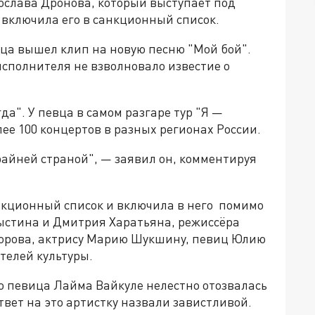
ослава Дронова, который выступает под
 включила его в санкционный список.
евца вышел клип на новую песню "Мой бой".
исполнителя не взволновало известие о
да". У певца в самом разгаре тур "Я —
лее 100 концертов в разных регионах России.
райней страной", — заявил он, комментируя
нкционный список и включила в него помимо
ыстина и Дмитрия Харатьяна, режиссёра
орова, актрису Марию Шукшину, певиц Юлию
телей культуры.
то певица Лайма Вайкуле нелестно отозвалась
вет на это артистку назвали завистливой.