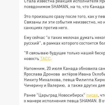
Стала известна реакция исполнителя Яр
псевдонимом SHAMAN, на то, что Канада
Это произошло сразу после того, как у п
Связаны ли эти события неизвестно, но 
санкциях против него.
Ему сейчас "о таких мелочах думать неког
русский", в рамках которого состоится бо
"Я связываю будущее только нашей беск
новость
ТАСС
.
Напомним, 20 июля Канада обновила са
Ярослава Дронова актёров Ивана Охлоб
Никиту Михалкова, певца Филиппа Кирк
Чичерину и Валерию, а также других дея
Ранее "Царьград Новосибирск"
писал
, ч
о манере исполнения певца SHAMAN. В от