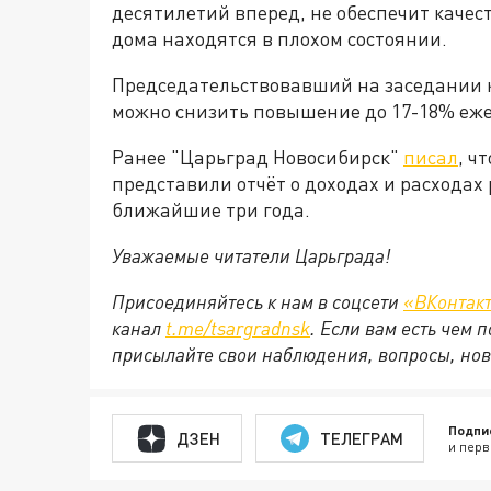
десятилетий вперед, не обеспечит качес
дома находятся в плохом состоянии.
Председательствовавший на заседании к
можно снизить повышение до 17-18% еже
Ранее "Царьград Новосибирск"
писал
, ч
представили отчёт о доходах и расходах 
ближайшие три года.
Уважаемые читатели Царьграда!
Присоединяйтесь к нам в соцсети
«ВКонтак
канал
t.me/tsargradnsk
. Если вам есть чем
присылайте свои наблюдения, вопросы, нов
Подпи
ДЗЕН
ТЕЛЕГРАМ
и перв