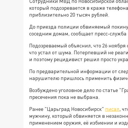
Сотрудники МВД по Новосибирской облас
который подозревается в краже телефона
приблизительно 20 тысяч рублей.
До приезда полиции обвиняемый покинул 
соседним домам, сообщает пресс-служба
Подозреваемый объяснил, что 26 ноября
что устал от шума. Потерпевший не реаг
и поэтому рецидивист решил просто укра
По предварительной информации от след
нарушителю пришлось применить физиче
Возбуждено уголовное дело по статье "Г
пресечения пока не выбрана.
Ранее "Царьград Новосибирск"
писал
, ч
мужчину, который обвиняется в незако
применением оружия, её избиении и изд