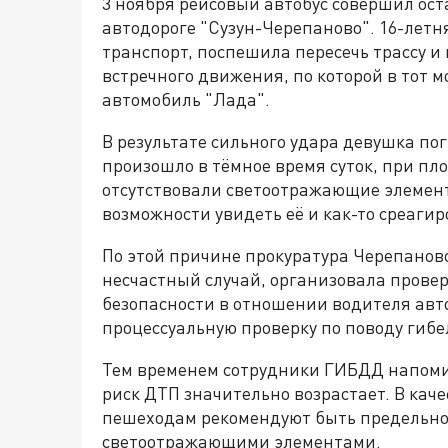
3 ноября рейсовый автобус совершил ос
автодороге "Сузун-Черепаново". 16-лет
транспорт, поспешила пересечь трассу и
встречного движения, по которой в тот 
автомобиль "Лада".
В результате сильного удара девушка по
произошло в тёмное время суток, при п
отсутствовали светоотражающие элемент
возможности увидеть её и как-то среагир
По этой причине прокуратура Черепановс
несчастный случай, организовала прове
безопасности в отношении водителя авто
процессуальную проверку по поводу гибе
Тем временем сотрудники ГИБДД напомин
риск ДТП значительно возрастает. В кач
пешеходам рекомендуют быть предельно 
светоотражающими элементами.