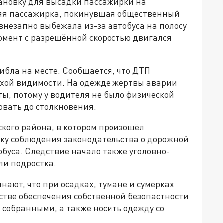
тановку для высадки пассажирки на
няя пассажирка, покинувшая общественный
 внезапно выбежала из-за автобуса на полосу
момент с разрешённой скоростью двигался
гибла на месте. Сообщается, что ДТП
лохой видимости. На одежде жертвы аварии
ы, потому у водителя не было физической
овать до столкновения.
кого района, в котором произошёл
рку соблюдения законодательства о дорожной
буса. Следствие начало также уголовно-
ли подростка.
ают, что при осадках, тумане и сумерках
естве обеспечения собственной безопастности
собранными, а также носить одежду со