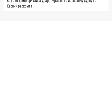
Вот это триллер! Тайна удара Украины по иранскому судну на
Каспии раскрыта