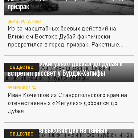
призрак
06 АВГУСТА 14:54
Из‑за масштабных боевых действий на
Ближнем Востоке Дубай фактически
превратился в город‑призрак. Ракетные...
Русский на «Жигулях» доехал до Дубая и
ОБЩЕСТВО
встретил рассвет у Бурдж-Халифы
09 ИЮНЯ 03:34
Иван Кочетков из Ставропольского края на
отечественных «Жигулях» добрался до
Дубая.
Грядущий крах проекта «египетского
Дубая» из-за высоких цен на тайные
ОБЩЕСТВО