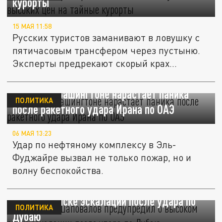
курорты
15 МАЯ 11:58
Русских туристов заманивают в ловушку с
пятичасовым трансфером через пустыню.
Эксперты предрекают скорый крах...
В Дубае и Вашингтоне нарастает паника
ПОЛИТИКА
после ракетного удара Ирана по ОАЭ
06 МАЯ 13:23
Удар по нефтяному комплексу в Эль-
Фуджайре вызвал не только пожар, но и
волну беспокойства.
Политолог Шаповалов предупредил о
высоком риске эскалации после удара по
ПОЛИТИКА
Дубаю