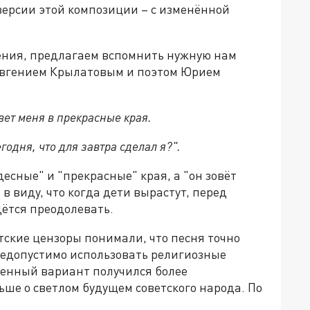
 версии этой композиции – с изменённой
ения, предлагаем вспомнить нужную нам
 Евгением Крылатовым и поэтом Юрием
вет меня в прекрасные края.
годня, что для завтра сделал я?".
десные" и "прекрасные" края, а "он зовёт
 в виду, что когда дети вырастут, перед
дётся преодолевать.
етские цензоры понимали, что песня точно
недопустимо использовать религиозные
ленный вариант получился более
ше о светлом будущем советского народа. По