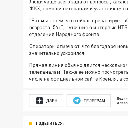
Люди чаще всего задают
вопросы
, каса
ЖКХ, помощи ветеранам и участникам с
"Вот мы знаем, что сейчас превалирует 
возраста, 56+", - уточнил в
интервью
НТВ 
отделения Народного фронта.
Операторы отмечают, что благодаря нов
значительно ускорился
.
Прямая линия обычно длится несколько 
телеканалам.
Также
её можно посмотреть
числе на
официальном
сайте Кремля, в с
Подпи
ДЗЕН
ТЕЛЕГРАМ
и перв
ПОДЕЛИТЬСЯ: