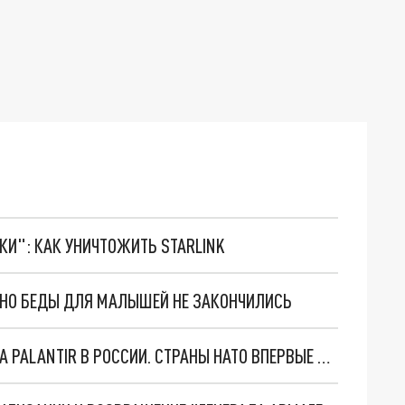
ТКИ": КАК УНИЧТОЖИТЬ STARLINK
. НО БЕДЫ ДЛЯ МАЛЫШЕЙ НЕ ЗАКОНЧИЛИСЬ
"ОЧЕНЬ ПЛОХИЕ НОВОСТИ": БОЛЬШАЯ ОШИБКА PALANTIR В РОССИИ. СТРАНЫ НАТО ВПЕРВЫЕ ЗА СВО ОСТАНОВИЛИ ПОСТАВКИ ОРУЖИЯ. ВСУ ТЕРЯЮТ ПРИГРАНИЧЬЕ?