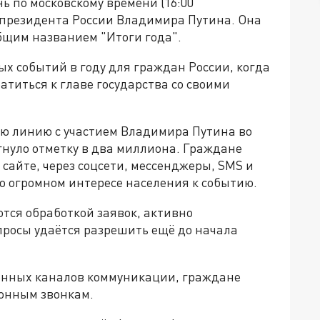
нь по московскому времени (16:00
 президента России Владимира Путина. Она
бщим названием "Итоги года".
х событий в году для граждан России, когда
титься к главе государства со своими
ю линию с участием Владимира Путина во
гнуло отметку в два миллиона. Граждане
сайте, через соцсети, мессенджеры, SMS и
 о огромном интересе населения к событию.
ся обработкой заявок, активно
росы удаётся разрешить ещё до начала
менных каналов коммуникации, граждане
онным звонкам.