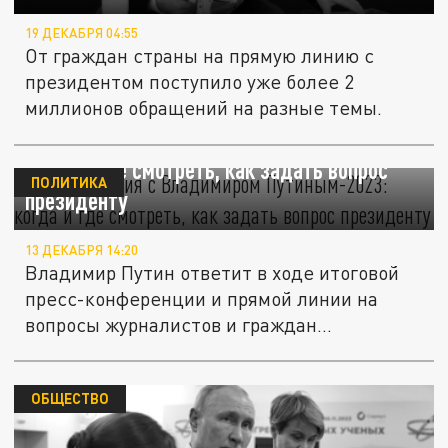
19 ДЕКАБРЯ 04:55
От граждан страны на прямую линию с
президентом поступило уже более 2
миллионов обращений на разные темы.
Прямая линия с Владимиром Путиным-2023:
когда и где смотреть, как задать вопрос
ПОЛИТИКА
президенту
13 ДЕКАБРЯ 14:20
Владимир Путин ответит в ходе итоговой
пресс-конференции и прямой линии на
вопросы журналистов и граждан...
ОБЩЕСТВО