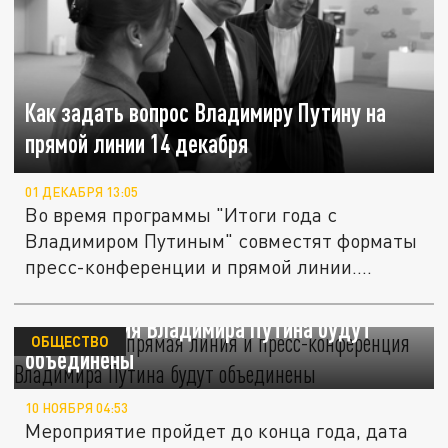
Как задать вопрос Владимиру Путину на
прямой линии 14 декабря
01 ДЕКАБРЯ 13:05
Во время программы "Итоги года с
Владимиром Путиным" совместят форматы
пресс-конференции и прямой линии....
В этом году прямая линия и пресс-
конференция Владимира Путина будут
ОБЩЕСТВО
объединены
10 НОЯБРЯ 04:53
Мероприятие пройдет до конца года, дата