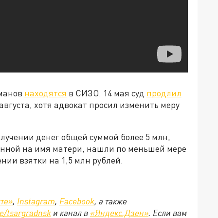
уманов
находятся
в СИЗО. 14 мая суд
продлил
августа, хотя адвокат просил изменить меру
лучении денег общей суммой более 5 млн,
ленной на имя матери, нашли по меньшей мере
нии взятки на 1,5 млн рублей.
те»
,
Instagram
,
Facebook
, а также
e/tsargradnsk
и канал в
«Яндекс.Дзен»
.
Если вам