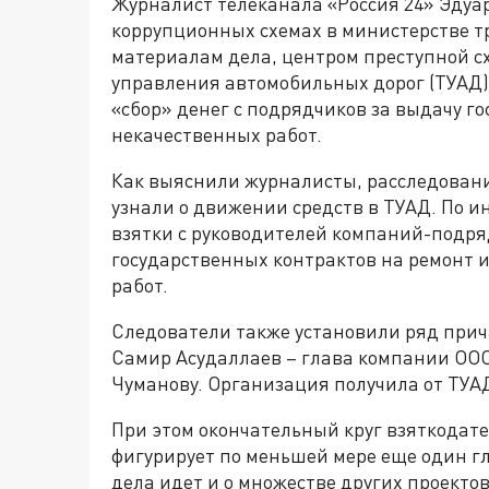
Журналист телеканала «Россия 24» Эдуа
коррупционных схемах в министерстве т
материалам дела, центром преступной с
управления автомобильных дорог (ТУАД)
«сбор» денег с подрядчиков за выдачу г
некачественных работ.
Как выяснили журналисты, расследование
узнали о движении средств в ТУАД. По 
взятки с руководителей компаний-подр
государственных контрактов на ремонт и 
работ.
Следователи также установили ряд прича
Самир Асудаллаев – глава компании ОО
Чуманову. Организация получила от ТУАД
При этом окончательный круг взяткодате
фигурирует по меньшей мере еще один г
дела идет и о множестве других проектов