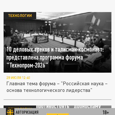
ТЕХНОЛОГИИ
10 деловых треков и талисман-космонавт:
представлена программа форума
"Технопром-2026"
28 ИЮЛЯ 12:40
Главная тема форума – "Российская наука –
основа технологического лидерства"
Эксперт Васильев: лазерное оружие может
эффективно противостоять "дроноспаму"
ТЕХНОЛОГИИ
18+
АВТОРИЗАЦИЯ
ВСУ