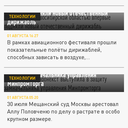
В небо над Новосибирской областью
впервые подняли новый отечественный
ТЕХНОЛОГИИ
дирижабль
01 АВГУСТА 16:27
В рамках авиационного фестиваля прошли
показательные полёты дирижаблей,
способных зависать в воздухе,...
Ассоциация "Аэронекст" выступила в
защиту замначальника управления
ТЕХНОЛОГИИ
Минпромторга
01 АВГУСТА 05:20
30 июля Мещанский суд Москвы арестовал
Аллу Половченю по делу о растрате в особо
крупном размере.