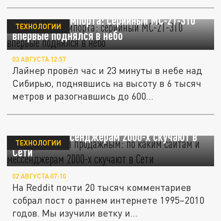
Крылья без импорта: серийный МС-21-310
ТЕХНОЛОГИИ
впервые поднялся в небо
03 АВГУСТА 12:57
Лайнер провёл час и 23 минуты в небе над
Сибирью, поднявшись на высоту в 6 тысяч
метров и разогнавшись до 600...
"Интернет стал продажным": по каким
сайтам и мессенджерам 2000-х скучают в
ТЕХНОЛОГИИ
Сети
02 АВГУСТА 07:10
На Reddit почти 20 тысяч комментариев
собрал пост о раннем интернете 1995–2010
годов. Мы изучили ветку и...