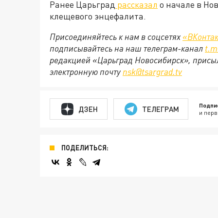
Ранее Царьград
рассказал
о начале в Но
клещевого энцефалита.
Присоединяйтесь к нам в соцсетях
«ВКонтак
подписывайтесь на наш телеграм-канал
t.m
редакцией «Царьград Новосибирск», присыл
электронную почту
nsk@tsargrad.tv
Подпи
ДЗЕН
ТЕЛЕГРАМ
и перв
ПОДЕЛИТЬСЯ: