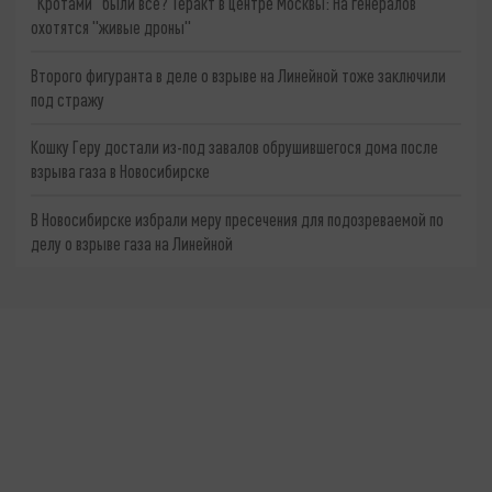
"Кротами" были все? Теракт в центре Москвы: На генералов
охотятся "живые дроны"
Второго фигуранта в деле о взрыве на Линейной тоже заключили
под стражу
Кошку Геру достали из-под завалов обрушившегося дома после
взрыва газа в Новосибирске
В Новосибирске избрали меру пресечения для подозреваемой по
делу о взрыве газа на Линейной