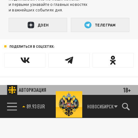
и первыми узнавайте о главных новостях
и важнейших событиях дня.
ДЗЕН
ТЕЛЕГРАМ
ПОДЕЛИТЬСЯ В СОЦСЕТЯХ:
18+
АВТОРИЗАЦИЯ
Новости smi2.ru
НОВОСИБИРСК
85.64 BRENT
89.93 EUR