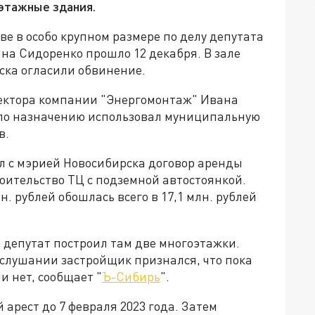
этажные здания.
ве в особо крупном размере по делу депутата
на Сидоренко прошло 12 декабря. В зале
ска огласили обвинение.
ектора компании "Энергомонтаж" Ивана
е по назначению использовал муниципальную
в.
л с мэрией Новосибирска договор аренды
троительство ТЦ с подземной автостоянкой.
н. рублей обошлась всего в 17,1 млн. рублей
е депутат построил там две многоэтажки.
 слушании застройщик признался, что пока
и нет, сообщает "
Ъ-Сибирь
".
арест до 7 февраля 2023 года. Затем