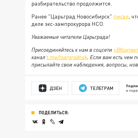
разбирательство продолжится.
Ранее "Царьград Новосибирск"
писал
, ч
деле экс-зампрокурора НСО.
Уважаемые читатели Царьграда!
Присоединяйтесь к нам в соцсети
«ВКонтак
канал
t.me/tsargradnsk
. Если вам есть чем
присылайте свои наблюдения, вопросы, нов
Подпи
ДЗЕН
ТЕЛЕГРАМ
и перв
ПОДЕЛИТЬСЯ: