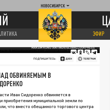
НОВОСИБИРСК
ИЙ
Ц
АЛИТИКА
ЭФИР
MAKSIM KONSTANTINOV/GLOBALLOOKPRESS
ПОДПИШИТЕСЬ:
 НАД ОБВИНЯЕМЫМ В
ДОРЕНКО
асти Иван Сидоренко обвиняется в
и приобретения муниципальной земли по
или, что вместо обещанного торгового центра