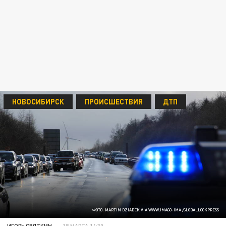
НОВОСИБИРСК
ПРОИСШЕСТВИЯ
ДТП
ФОТО: MARTIN DZIADEK VIA WWW.IMAGO-IMA /GLOBALLOOKPRESS
ИГОРЬ СВЯТКИН
18 МАРТА 14:30