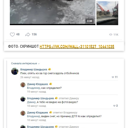
ФОТО: СКРИНШОТ
HTTPS://VK.COM/WALL-31101527_10441035