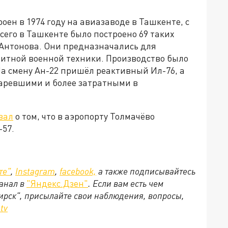
оен в 1974 году на авиазаводе в Ташкенте, с
Всего в Ташкенте было построено 69 таких
Антонова. Они предназначались для
итной военной техники. Производство было
 На смену Ан-22 пришёл реактивный Ил-76, а
аревшими и более затратными в
вал
о том, что в аэропорту Толмачёво
57.
те"
,
Instagram
,
facebook,
а также подписывайтесь
анал в
"Яндекс.Дзен"
. Если вам есть чем
ирск", присылайте свои наблюдения, вопросы,
tv