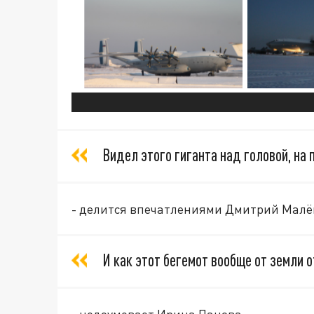
Видел этого гиганта над головой, на 
- делится впечатлениями Дмитрий Малё
И как этот бегемот вообще от земли 
- недоумевает Ирина Панова.