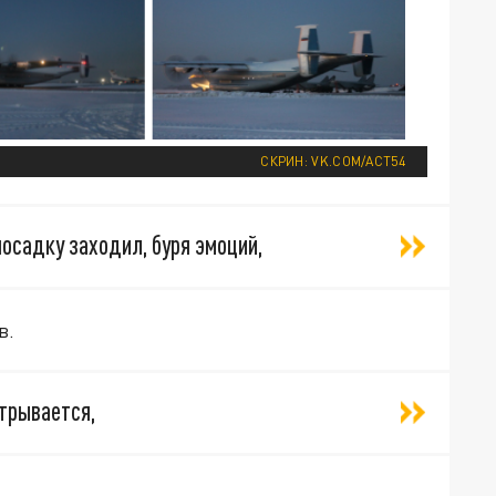
СКРИН: VK.COM/ACT54
посадку заходил, буря эмоций,
в.
отрывается,